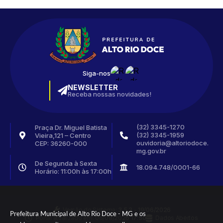
Siga-nos
NEWSLETTER
Receba nossas novidades!
(32) 3345-1270
Praça Dr. Miguel Batista
(32) 3345-1959
Vieira,121 – Centro
ouvidoria@altoriodoce.
CEP: 36260-000
mg.gov.br
De Segunda à Sexta
18.094.748/0001-66
Horário: 11:00h às 17:00h
Versão do Sistema:
3.5.3 - 19/06/2026
Prefeitura Municipal de Alto Rio Doce - MG e os
Portal atualizado em:
06/08/2026 17:50
Dados Abertos