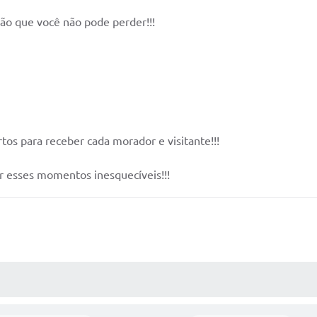
rsão que você não pode perder!!!
gos
o
ertos para receber cada morador e visitante!!!
r esses momentos inesquecíveis!!!
AS MÍDIAS