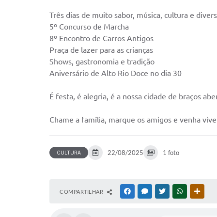
Três dias de muito sabor, música, cultura e dive
5º Concurso de Marcha
8º Encontro de Carros Anti
Praça de lazer para as crianças
Shows, gastronomia e tradiçã
Aniversário de Alto Rio Doce no dia 30
É festa, é alegria, é a nossa cidade de braços ab
Chame a família, marque os amigos e venha vive
22/08/2025
1 foto
CULTURA
COMPARTILHAR
FACEBOOK
MESSENGER
TWITTER
WHATSAPP
OUTR