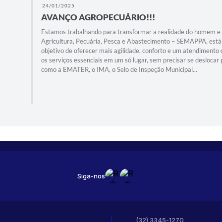
24/01/2025
AVANÇO AGROPECUÁRIO!!!
Estamos trabalhando para transformar a realidade do homem e 
Agricultura, Pecuária, Pesca e Abastecimento – SEMAPPA, está
objetivo de oferecer mais agilidade, conforto e um atendimento
os serviços essenciais em um só lugar, sem precisar se deslocar
como a EMATER, o IMA, o Selo de Inspeção Municipal...
Siga-nos
(32) 3345-1270