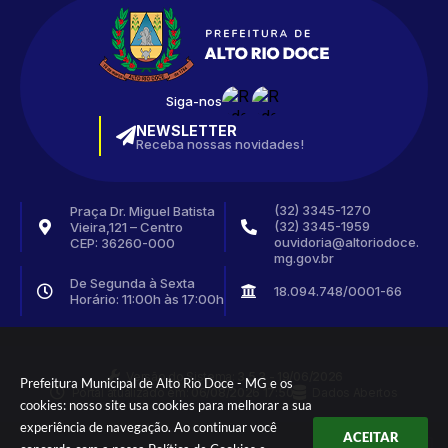
Siga-nos
NEWSLETTER
Receba nossas novidades!
(32) 3345-1270
Praça Dr. Miguel Batista
(32) 3345-1959
Vieira,121 – Centro
ouvidoria@altoriodoce.
CEP: 36260-000
mg.gov.br
De Segunda à Sexta
18.094.748/0001-66
Horário: 11:00h às 17:00h
Versão do Sistema:
3.5.3 - 19/06/2026
Prefeitura Municipal de Alto Rio Doce - MG e os
Portal atualizado em:
06/08/2026 17:50
Dados Abertos
cookies: nosso site usa cookies para melhorar a sua
experiência de navegação. Ao continuar você
ACEITAR