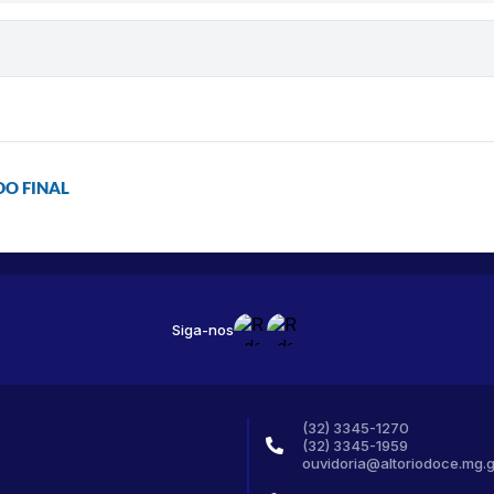
DO FINAL
Siga-nos
(32) 3345-1270
(32) 3345-1959
ouvidoria@altoriodoce.mg.g