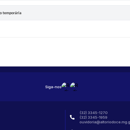
ão temporária
Siga-nos
(32) 3345-1270
(32) 3345-1959
ouvidoria@altoriodoce.mg.g