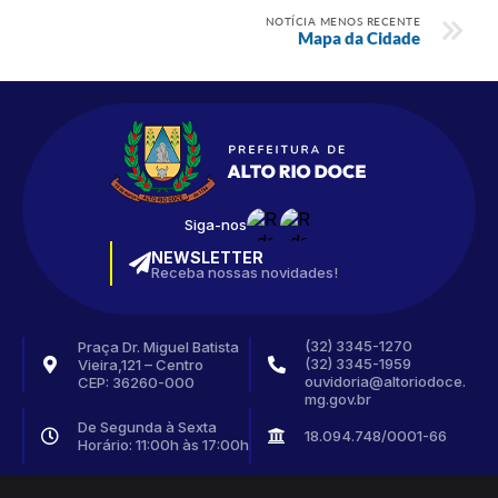
NOTÍCIA MENOS RECENTE
Mapa da Cidade
Siga-nos
NEWSLETTER
Receba nossas novidades!
(32) 3345-1270
Praça Dr. Miguel Batista
(32) 3345-1959
Vieira,121 – Centro
ouvidoria@altoriodoce.
CEP: 36260-000
mg.gov.br
De Segunda à Sexta
18.094.748/0001-66
Horário: 11:00h às 17:00h