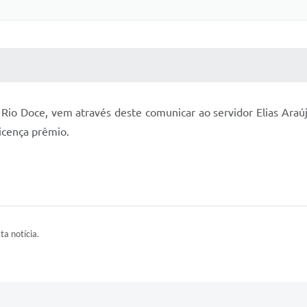
 MÍDIAS
RECEBA NOTÍCIAS
 Rio Doce, vem através deste comunicar ao servidor Elias Araúj
icença prêmio.
ta notícia.