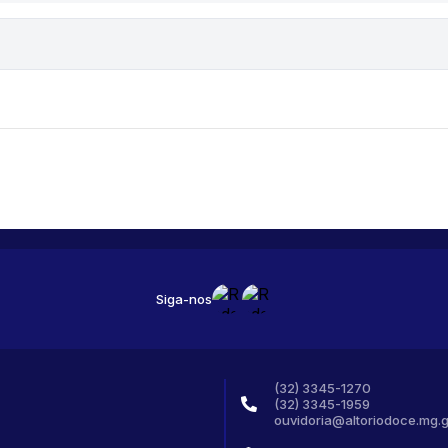
Siga-nos
(32) 3345-1270
(32) 3345-1959
ouvidoria@altoriodoce.mg.g