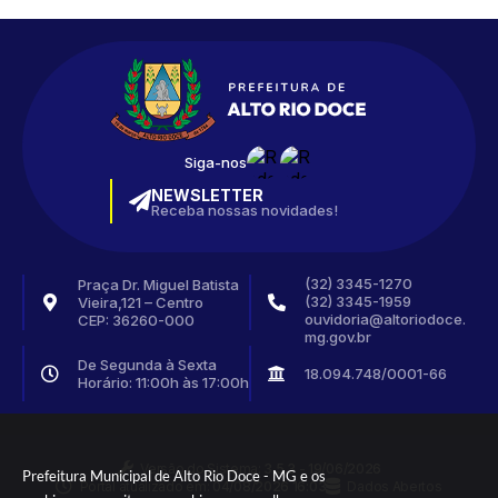
Siga-nos
NEWSLETTER
Receba nossas novidades!
(32) 3345-1270
Praça Dr. Miguel Batista
(32) 3345-1959
Vieira,121 – Centro
ouvidoria@altoriodoce.
CEP: 36260-000
mg.gov.br
De Segunda à Sexta
18.094.748/0001-66
Horário: 11:00h às 17:00h
Versão do Sistema:
3.5.3 - 19/06/2026
Prefeitura Municipal de Alto Rio Doce - MG e os
Portal atualizado em:
04/08/2026 16:03
Dados Abertos