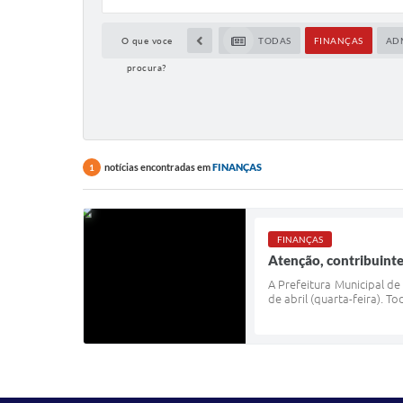
O que voce
TODAS
FINANÇAS
AD
procura?
notícias encontradas em
FINANÇAS
1
FINANÇAS
Atenção, contribuinte
A Prefeitura Municipal d
de abril (quarta-feira). 