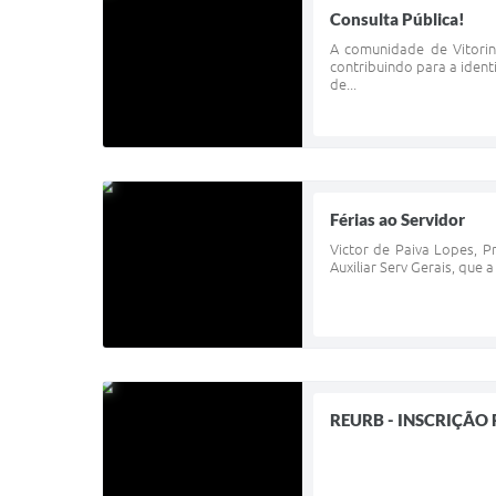
Consulta Pública!
A comunidade de Vitorin
contribuindo para a ident
de...
Férias ao Servidor
Victor de Paiva Lopes, P
Auxiliar Serv Gerais, que
REURB - INSCRIÇÃO