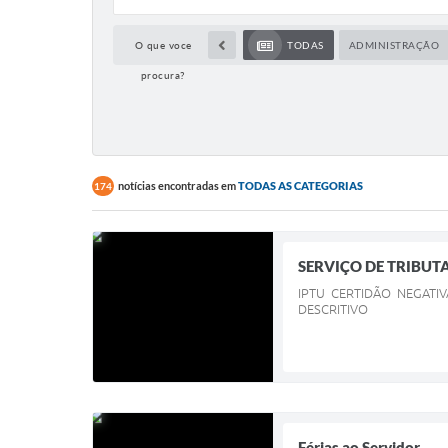
O que voce
TODAS
ADMINISTRAÇÃO
procura?
notícias encontradas em
TODAS AS CATEGORIAS
174
SERVIÇO DE TRIBU
IPTU CERTIDÃO NEGATI
DESCRITIVO
Férias ao Servidor