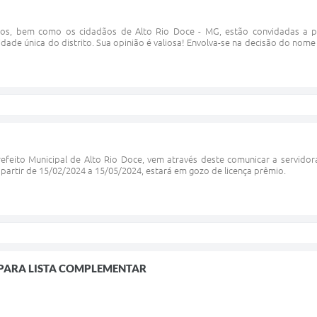
os, bem como os cidadãos de Alto Rio Doce - MG, estão convidadas a pa
idade única do distrito. Sua opinião é valiosa! Envolva-se na decisão do nom
refeito Municipal de Alto Rio Doce, vem através deste comunicar a servido
 a partir de 15/02/2024 a 15/05/2024, estará em gozo de licença prêmio.
 PARA LISTA COMPLEMENTAR