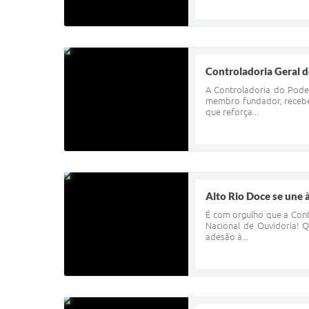
Controladoria Geral
A Controladoria do Pode
membro fundador, receben
que reforça...
Alto Rio Doce se une 
É com orgulho que a Cont
Nacional de Ouvidoria! 
adesão à...