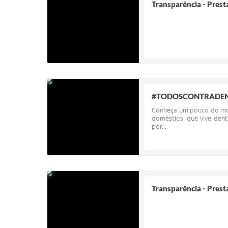
Transparência - Prest
#TODOSCONTRADE
Conheça um pouco do mosq
doméstico, que vive dent
por...
Transparência - Prest