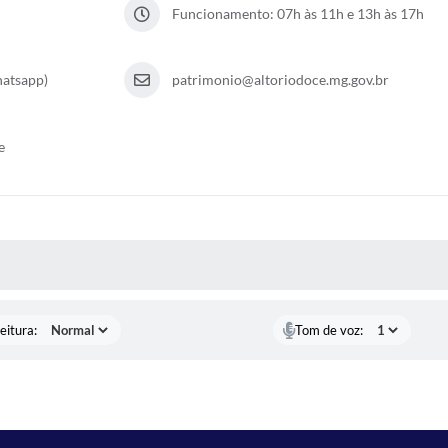
Funcionamento: 07h às 11h e 13h às 17h
hatsapp)
patrimonio@altoriodoce.mg.gov.br
e
 MÍDIAS
eitura:
Tom de voz: