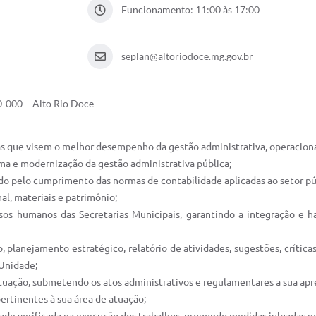
Funcionamento: 11:00 às 17:00
seplan@altoriodoce.mg.gov.br
60-000 – Alto Rio Doce
as que visem o melhor desempenho da gestão administrativa, operacional
ma e modernização da gestão administrativa pública;
ndo pelo cumprimento das normas de contabilidade aplicadas ao setor pú
nal, materiais e patrimônio;
rsos humanos das Secretarias Municipais, garantindo a integração e 
, planejamento estratégico, relatório de atividades, sugestões, crític
 Unidade;
 atuação, submetendo os atos administrativos e regulamentares a sua apr
pertinentes à sua área de atuação;