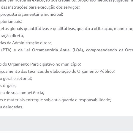
dade verificada na execução dos trabalhos, propondo medidas julgadas ne
e das instruções para execução dos serviços;
a proposta orçamentária municipal;
plurianuais;
 metas globais quantitativas e qualitativas, quanto à utilização, manute
ração direta;
ias da Administração direta;
l (PTA) e da Lei Orçamentária Anual (LOA), compreendendo os Orça
o do Orçamento Participativo no município;
eiçoamento das técnicas de elaboração do Orçamento Público;
 geral e setorial;
s órgãos;
rea de sua competência;
os e materiais entregue sob a sua guarda e responsabilidade;
ou delegadas.
 MÍDIAS