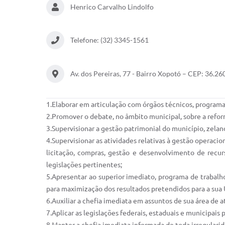
Henrico Carvalho Lindolfo
Telefone: (32) 3345-1561
Av. dos Pereiras, 77 - Bairro Xopotó – CEP: 36.2
1.Elaborar em articulação com órgãos técnicos, program
2.Promover o debate, no âmbito municipal, sobre a refor
3.Supervisionar a gestão patrimonial do município, zela
4.Supervisionar as atividades relativas à gestão operacio
licitação, compras, gestão e desenvolvimento de recu
legislações pertinentes;
5.Apresentar ao superior imediato, programa de trabalho
para maximização dos resultados pretendidos para a sua
6.Auxiliar a chefia imediata em assuntos de sua área de
7.Aplicar as legislações federais, estaduais e municipais 