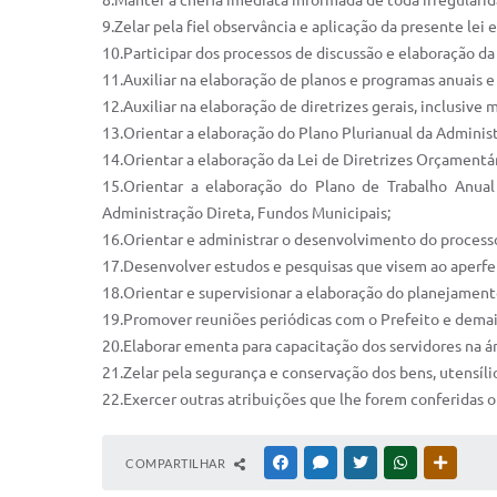
8.Manter a chefia imediata informada de toda irregulari
9.Zelar pela fiel observância e aplicação da presente lei 
10.Participar dos processos de discussão e elaboração d
11.Auxiliar na elaboração de planos e programas anuais e 
12.Auxiliar na elaboração de diretrizes gerais, inclusive
13.Orientar a elaboração do Plano Plurianual da Administ
14.Orientar a elaboração da Lei de Diretrizes Orçamentár
15.Orientar a elaboração do Plano de Trabalho Anua
Administração Direta, Fundos Municipais;
16.Orientar e administrar o desenvolvimento do process
17.Desenvolver estudos e pesquisas que visem ao aperf
18.Orientar e supervisionar a elaboração do planejamento
19.Promover reuniões periódicas com o Prefeito e demai
20.Elaborar ementa para capacitação dos servidores na á
21.Zelar pela segurança e conservação dos bens, utensíli
22.Exercer outras atribuições que lhe forem conferidas 
COMPARTILHAR
FACEBOOK
MESSENGER
TWITTER
WHATSAPP
OUTRAS