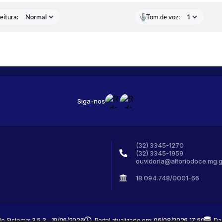
eitura:
Tom de voz:
Siga-nos
(32) 3345-1270
(32) 3345-1959
ouvidoria@altoriodoce.mg.g
18.094.748/0001-66
do Sistema:
3.5.3 - 19/06/2026
Portal atualizado em:
06/08/2026 17:50
Da