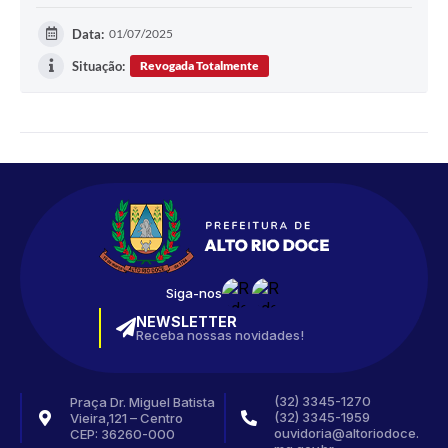
Data:
01/07/2025
Situação:
Revogada Totalmente
Siga-nos
NEWSLETTER
Receba nossas novidades!
(32) 3345-1270
Praça Dr. Miguel Batista
(32) 3345-1959
Vieira,121 – Centro
ouvidoria@altoriodoce.
CEP: 36260-000