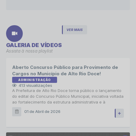
SAÚDE
07/04/2026
VER MAIS
O CASTRAMÓVEL CHEGOU EM ALTO RIO DOCE!
GALERIA DE VÍDEOS
Assista à nossa playlist
Aberto Concurso Público para Provimento de
Cargos no Município de Alto Rio Doce!
ADMINISTRAÇÃO
413
visualizações
A Prefeitura de Alto Rio Doce torna público o lançamento
do edital do Concurso Público Municipal, iniciativa voltada
ao fortalecimento da estrutura administrativa e à
ampliação do quadro de servidores efetivos. O certame
01 de Abril de 2026
tem como objetivo garantir oportunidades de ingresso no
serviço público, observando os princípios da legalidade,
impessoalidade,...