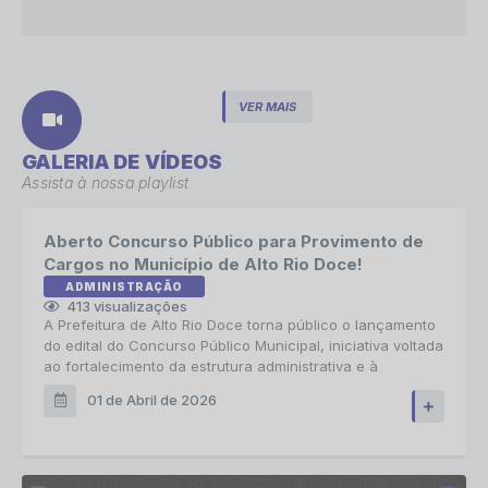
SAÚDE
07/04/2026
VER MAIS
O CASTRAMÓVEL CHEGOU EM ALTO RIO DOCE!
GALERIA DE VÍDEOS
Assista à nossa playlist
Aberto Concurso Público para Provimento de
Cargos no Município de Alto Rio Doce!
ADMINISTRAÇÃO
413
visualizações
A Prefeitura de Alto Rio Doce torna público o lançamento
do edital do Concurso Público Municipal, iniciativa voltada
ao fortalecimento da estrutura administrativa e à
ampliação do quadro de servidores efetivos. O certame
01 de Abril de 2026
tem como objetivo garantir oportunidades de ingresso no
serviço público, observando os princípios da legalidade,
impessoalidade,...