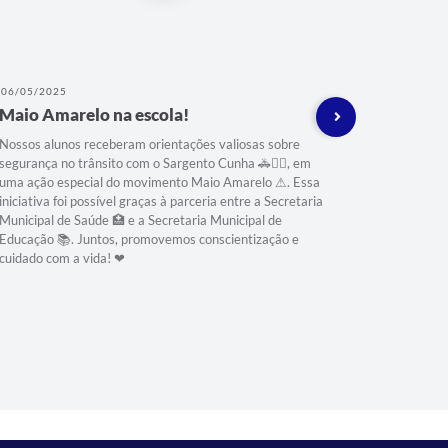
06/05/2025
10/02/202
Maio Amarelo na escola!
BEM-V
ESCOLA
Nossos alunos receberam orientações valiosas sobre
segurança no trânsito com o Sargento Cunha 🚓👮‍♂, em
Hoje é um 
uma ação especial do movimento Maio Amarelo ⚠. Essa
alunos com
iniciativa foi possível graças à parceria entre a Secretaria
sorrisos e
Municipal de Saúde 🏥 e a Secretaria Municipal de
passo rumo
Educação 📚. Juntos, promovemos conscientização e
acolhiment
cuidado com a vida! ❤
um ano de 
carinhoso 
pela confi
importante
sempre com