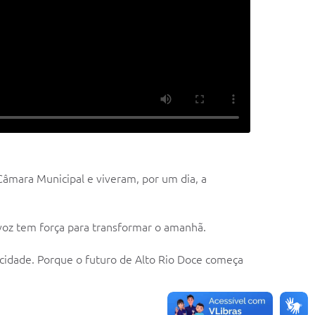
Câmara Municipal e viveram, por um dia, a
 voz tem força para transformar o amanhã.
 cidade. Porque o futuro de Alto Rio Doce começa