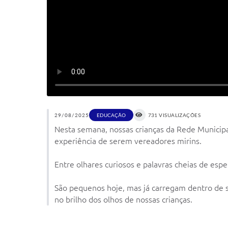
29/08/2025
EDUCAÇÃO
731 VISUALIZAÇÕES
Nesta semana, nossas crianças da Rede Municipa
experiência de serem vereadores mirins.
Entre olhares curiosos e palavras cheias de es
São pequenos hoje, mas já carregam dentro de s
no brilho dos olhos de nossas crianças.