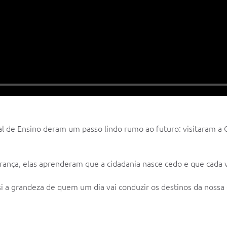
l de Ensino deram um passo lindo rumo ao futuro: visitaram a 
perança, elas aprenderam que a cidadania nasce cedo e que cada
i a grandeza de quem um dia vai conduzir os destinos da nossa