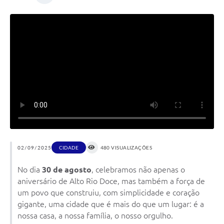
02/09/2025
CIDADE
480 VISUALIZAÇÕES
No dia
30 de agosto
, celebramos não apenas o
aniversário de Alto Rio Doce, mas também a força de
um povo que construiu, com simplicidade e coração
gigante, uma cidade que é mais do que um lugar: é a
nossa casa, a nossa família, o nosso orgulho.