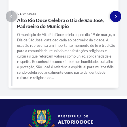
01/04/2026
Alto Rio Doce Celebra o Dia de São José,
Padroeiro do Município
O município de Alto Rio Doce celebrou, no dia 19 de março, o
Dia de São José, data dedicada ao padroeiro da cidade. A
ocasião representa um importante momento de fé e tradição
para a comunidade, reunindo manifestações religiosas e
culturais que reforçam valores como união, solidariedade e
respeito. Reconhecido como símbolo de humildade, trabalho
e proteção, São José é referência espiritual para muitos fiéis,
sendo celebrado anualmente como parte da identidade
cultural e religiosa do...