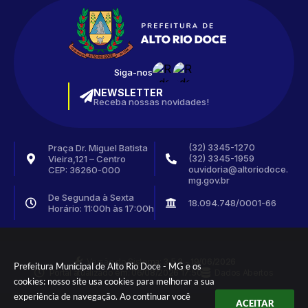
Siga-nos
NEWSLETTER
Receba nossas novidades!
(32) 3345-1270
Praça Dr. Miguel Batista
(32) 3345-1959
Vieira,121 – Centro
ouvidoria@altoriodoce.
CEP: 36260-000
mg.gov.br
De Segunda à Sexta
18.094.748/0001-66
Horário: 11:00h às 17:00h
Versão do Sistema:
3.5.3 - 19/06/2026
Prefeitura Municipal de Alto Rio Doce - MG e os
Portal atualizado em:
06/08/2026 17:50
Dados Abertos
cookies: nosso site usa cookies para melhorar a sua
experiência de navegação. Ao continuar você
ACEITAR