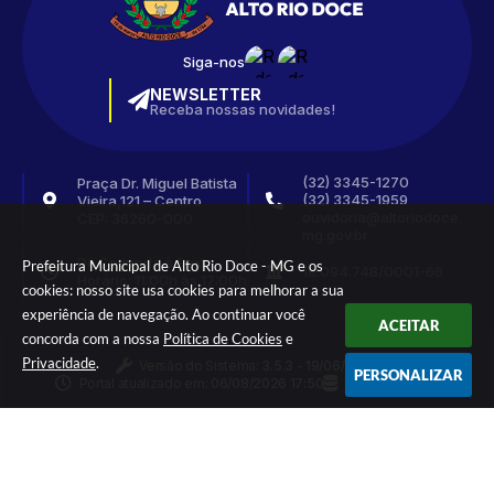
Siga-nos
NEWSLETTER
Receba nossas novidades!
(32) 3345-1270
Praça Dr. Miguel Batista
(32) 3345-1959
Vieira,121 – Centro
ouvidoria@altoriodoce.
CEP: 36260-000
mg.gov.br
De Segunda à Sexta
Prefeitura Municipal de Alto Rio Doce - MG e os
18.094.748/0001-66
Horário: 11:00h às 17:00h
cookies: nosso site usa cookies para melhorar a sua
experiência de navegação. Ao continuar você
ACEITAR
concorda com a nossa
Política de Cookies
e
Privacidade
.
Versão do Sistema:
3.5.3 - 19/06/2026
PERSONALIZAR
Portal atualizado em:
06/08/2026 17:50
Dados Abertos
© Copyright Instar - 2006-2026. Todos os direitos
reservados -
Instar Tecnologia