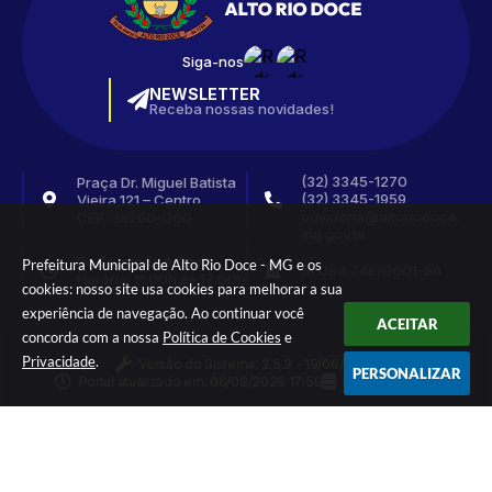
Siga-nos
NEWSLETTER
Receba nossas novidades!
(32) 3345-1270
Praça Dr. Miguel Batista
(32) 3345-1959
Vieira,121 – Centro
ouvidoria@altoriodoce.
CEP: 36260-000
mg.gov.br
De Segunda à Sexta
Prefeitura Municipal de Alto Rio Doce - MG e os
18.094.748/0001-66
Horário: 11:00h às 17:00h
cookies: nosso site usa cookies para melhorar a sua
experiência de navegação. Ao continuar você
ACEITAR
concorda com a nossa
Política de Cookies
e
Privacidade
.
Versão do Sistema:
3.5.3 - 19/06/2026
PERSONALIZAR
Portal atualizado em:
06/08/2026 17:50
Dados Abertos
© Copyright Instar - 2006-2026. Todos os direitos
reservados -
Instar Tecnologia