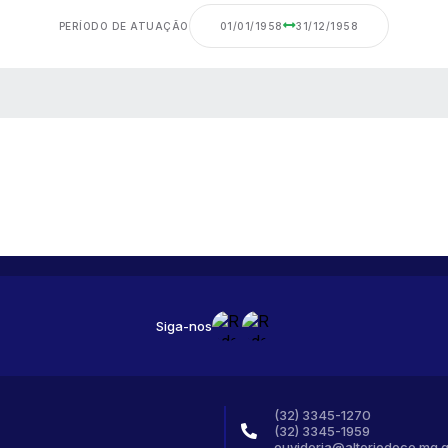
PERÍODO DE ATUAÇÃO
01/01/1958
31/12/1958
 MÍDIAS
Siga-nos
(32) 3345-1270
(32) 3345-1959
ouvidoria@altoriodoce.mg.g