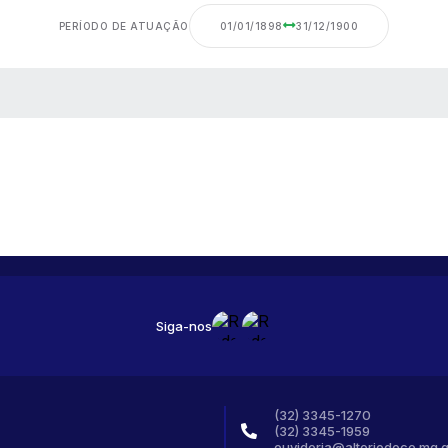
PERÍODO DE ATUAÇÃO
01/01/1898
31/12/1900
 MÍDIAS
Siga-nos
(32) 3345-1270
(32) 3345-1959
ouvidoria@altoriodoce.mg.g