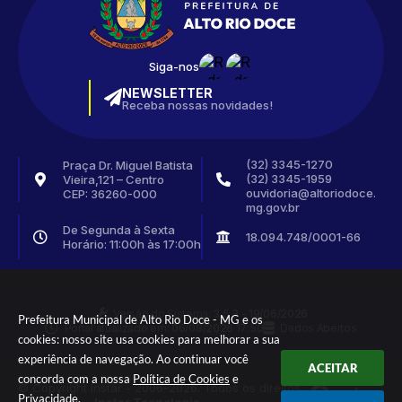
Siga-nos
NEWSLETTER
Receba nossas novidades!
(32) 3345-1270
Praça Dr. Miguel Batista
(32) 3345-1959
Vieira,121 – Centro
ouvidoria@altoriodoce.
CEP: 36260-000
mg.gov.br
De Segunda à Sexta
18.094.748/0001-66
Horário: 11:00h às 17:00h
Versão do Sistema:
3.5.3 - 19/06/2026
Prefeitura Municipal de Alto Rio Doce - MG e os
Portal atualizado em:
06/08/2026 17:50
Dados Abertos
cookies: nosso site usa cookies para melhorar a sua
experiência de navegação. Ao continuar você
ACEITAR
concorda com a nossa
Política de Cookies
e
© Copyright Instar - 2006-2026. Todos os direitos
Privacidade
.