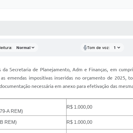
 MÍDIAS
RECEBA NOTÍCIAS
eitura:
Tom de voz:
és da Secretaria de Planejamento, Adm e Finanças, em cumpr
 as emendas impositivas inseridas no orçamento de 2025, t
 a documentação necessária em anexo para efetivação das mesma
R$ 1.000,00
79-A REM)
-B REM)
R$ 1.000,00