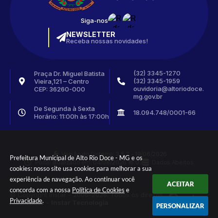
Siga-nos
NEWSLETTER
Receba nossas novidades!
(32) 3345-1270
Praça Dr. Miguel Batista
(32) 3345-1959
Vieira,121 – Centro
ouvidoria@altoriodoce.
CEP: 36260-000
mg.gov.br
De Segunda à Sexta
18.094.748/0001-66
Horário: 11:00h às 17:00h
Versão do Sistema:
3.5.3 - 19/06/2026
Prefeitura Municipal de Alto Rio Doce - MG e os
Portal atualizado em:
04/08/2026 16:03
Dados Abertos
cookies: nosso site usa cookies para melhorar a sua
experiência de navegação. Ao continuar você
ACEITAR
concorda com a nossa
Política de Cookies
e
© Copyright Instar - 2006-2026. Todos os direitos
Privacidade
.
reservados -
Instar Tecnologia
PERSONALIZAR