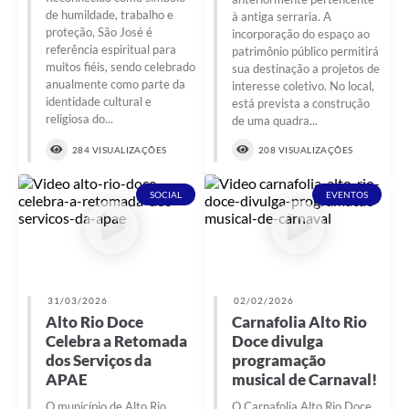
de humildade, trabalho e
à antiga serraria. A
proteção, São José é
incorporação do espaço ao
referência espiritual para
patrimônio público permitirá
muitos fiéis, sendo celebrado
sua destinação a projetos de
anualmente como parte da
interesse coletivo. No local,
identidade cultural e
está prevista a construção
religiosa do...
de uma quadra...
284 VISUALIZAÇÕES
208 VISUALIZAÇÕES
SOCIAL
EVENTOS
31/03/2026
02/02/2026
Alto Rio Doce
Carnafolia Alto Rio
Celebra a Retomada
Doce divulga
dos Serviços da
programação
APAE
musical de Carnaval!
O município de Alto Rio
O Carnafolia Alto Rio Doce