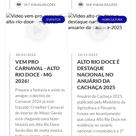
357 VISUALIZAÇÕES
348 VISUALIZAÇÕES
EVENTOS
AGRICULTURA
30/01/2026
10/11/2025
VEM PRO
ALTO RIO DOCE É
CARNAVAL - ALTO
DESTAQUE
RIO DOCE - MG
NACIONAL NO
2026!
ANUÁRIO DA
CACHAÇA 2025
Prepare a fantasia e avise os
amigos: o destino do
Anuário da Cachaça 2025,
Carnaval 2026 já está
publicado pelo Ministério da
traçado! O melhor Carnaval
Agricultura e Pecuária,
do interior de Minas Gerais
trouxe um levantamento
está chegando para fazer
que coloca Alto Rio Doce em
história em Alto Rio Doce.
evidência no cenário
Serão dias de muita música,
nacional: o município é a 2ª
brilho e alegria, com a