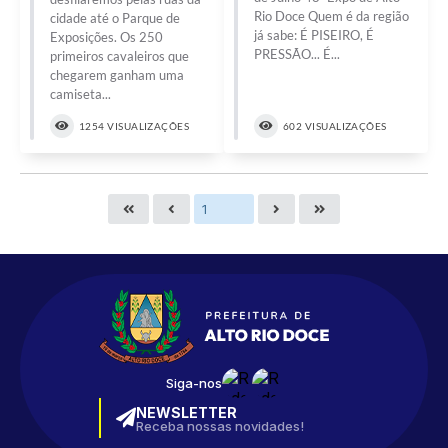
Rio Doce Quem é da região
cidade até o Parque de
já sabe: É PISEIRO, É
Exposições. Os 250
PRESSÃO... É...
primeiros cavaleiros que
chegarem ganham uma
camiseta...
1254 VISUALIZAÇÕES
602 VISUALIZAÇÕES
Siga-nos
NEWSLETTER
Receba nossas novidades!