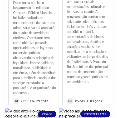
uma das principais
Doce torna público o
manifestações culturais e
lançamento do edital do
festivas da cidade. A
Concurso Público Municipal,
programação contou com
iniciativa voltada ao
atividades diversificadas,
fortalecimento da estrutura
incluindo matinês voltadas
administrativa e à ampliação
ao público infantil,
do quadro de servidores
apresentações de blocos
efetivos. O certame tem
carnavalescos, desfiles e
como objetivo garantir
atrações musicais que
oportunidades de ingresso
mobilizaram a população e
no serviço público,
visitantes ao longo dos dias
observando os princípios da
de festividade. A Praça do
legalidade, impessoalidade,
Rosário foi um dos principais
moralidade, publicidade e
pontos de concentração,
eficiência, além de contribuir
reunindo grande público em
para a melhoria contínua dos
um ambiente...
serviços prestados à
população. A organização do
concurso...
412 VISUALIZAÇÕES
174 VISUALIZAÇÕES
CIDADE
ESPORTE E LAZER