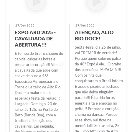
27/06/2025
27/06/2025
EXPÔ ARD 2025 -
ATENÇÃO, ALTO
CAVALGADA DE
RIO DOCE!
ABERTURA!!!
Sexta-feira, dia 25 de julho,
vai TREMER de verdade!
É tempo de tirar o chapéu do
Porque quem sobe no palco
cabide, calçar as botas e
da 48ª Expô é ele... O brabo
preparar o coração!!! Vem aí
dos paredões: JAPÃOZIN!!!
a cavalgada que abre com
Com os hits que
chave de ouro a 48ª
conquistaram o Brasil inteiro
Exposição Agropecuária e
E aquele piseiro arrochado
Torneio Leiteiro de Alto Rio
que não deixa ninguém
Doce - a maior e mais
parado!!! É batida forte,
esperada festa da região!!!
energia alta e emoção no
Largada: Domingo, 20 de
peito!!! Prepare o coração...
julho, às 12h, na Ponte do
chama na dança... Porque
Beto (Bar da Boa), com a
esse show vai ficar na
tradicional benção dos
memória!!! Sexta-feira, 25
cavaleiros. Em seguida,
de Julho 48ª Expô de Alto
desfilaremos pelas ruas da