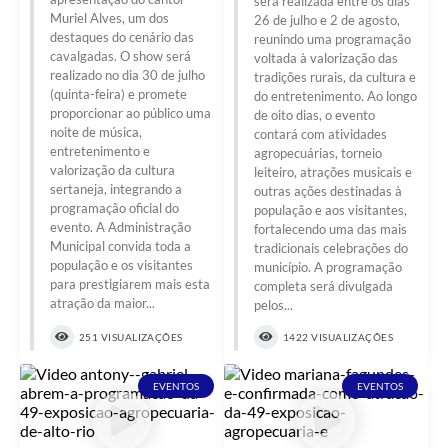
será realizada entre os dias
Muriel Alves, um dos
26 de julho e 2 de agosto,
destaques do cenário das
reunindo uma programação
cavalgadas. O show será
voltada à valorização das
realizado no dia 30 de julho
tradições rurais, da cultura e
(quinta-feira) e promete
do entretenimento. Ao longo
proporcionar ao público uma
de oito dias, o evento
noite de música,
contará com atividades
entretenimento e
agropecuárias, torneio
valorização da cultura
leiteiro, atrações musicais e
sertaneja, integrando a
outras ações destinadas à
programação oficial do
população e aos visitantes,
evento. A Administração
fortalecendo uma das mais
Municipal convida toda a
tradicionais celebrações do
população e os visitantes
município. A programação
para prestigiarem mais esta
completa será divulgada
atração da maior...
pelos...
251 VISUALIZAÇÕES
1422 VISUALIZAÇÕES
EVENTOS
EVENTOS