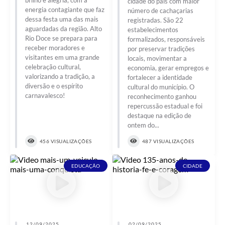
cidade do país com maior
energia contagiante que faz
número de cachaçarias
dessa festa uma das mais
registradas. São 22
aguardadas da região. Alto
estabelecimentos
Rio Doce se prepara para
formalizados, responsáveis
receber moradores e
por preservar tradições
visitantes em uma grande
locais, movimentar a
celebração cultural,
economia, gerar empregos e
valorizando a tradição, a
fortalecer a identidade
diversão e o espírito
cultural do município. O
carnavalesco!
reconhecimento ganhou
repercussão estadual e foi
destaque na edição de
ontem do...
456 VISUALIZAÇÕES
487 VISUALIZAÇÕES
EDUCAÇÃO
CIDADE
12/09/2025
02/09/2025