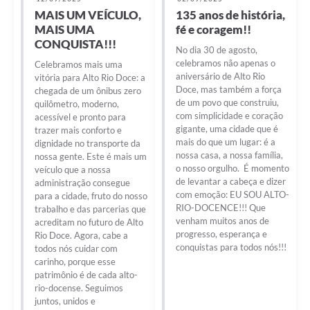
MAIS UM VEÍCULO,
135 anos de história,
MAIS UMA
fé e coragem!!
CONQUISTA!!!
No dia 30 de agosto,
celebramos não apenas o
Celebramos mais uma
aniversário de Alto Rio
vitória para Alto Rio Doce: a
Doce, mas também a força
chegada de um ônibus zero
de um povo que construiu,
quilômetro, moderno,
com simplicidade e coração
acessível e pronto para
gigante, uma cidade que é
trazer mais conforto e
mais do que um lugar: é a
dignidade no transporte da
nossa casa, a nossa família,
nossa gente. Este é mais um
o nosso orgulho. É momento
veículo que a nossa
de levantar a cabeça e dizer
administração consegue
com emoção: EU SOU ALTO-
para a cidade, fruto do nosso
RIO-DOCENCE!!! Que
trabalho e das parcerias que
venham muitos anos de
acreditam no futuro de Alto
progresso, esperança e
Rio Doce. Agora, cabe a
conquistas para todos nós!!!
todos nós cuidar com
carinho, porque esse
patrimônio é de cada alto-
rio-docense. Seguimos
juntos, unidos e