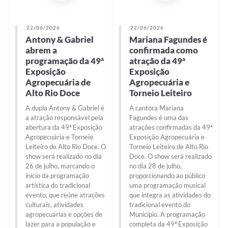
22/06/2026
22/06/2026
Antony & Gabriel
Mariana Fagundes é
abrem a
confirmada como
programação da 49ª
atração da 49ª
Exposição
Exposição
Agropecuária de
Agropecuária e
Alto Rio Doce
Torneio Leiteiro
A dupla Antony & Gabriel é
A cantora Mariana
a atração responsável pela
Fagundes é uma das
abertura da 49ª Exposição
atrações confirmadas da 49ª
Agropecuária e Torneio
Exposição Agropecuária e
Leiteiro de Alto Rio Doce. O
Torneio Leiteiro de Alto Rio
show será realizado no dia
Doce. O show será realizado
26 de julho, marcando o
no dia 28 de julho,
início da programação
proporcionando ao público
artística do tradicional
uma programação musical
evento, que reúne atrações
que integra as atividades do
culturais, atividades
tradicional evento do
agropecuárias e opções de
Município. A programação
lazer para a população e
completa da 49ª Exposição