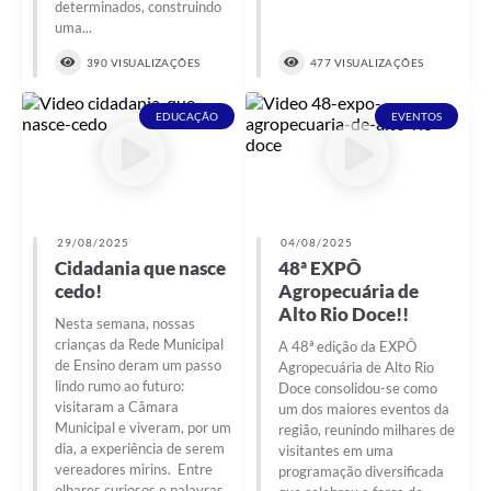
determinados, construindo
uma...
390 VISUALIZAÇÕES
477 VISUALIZAÇÕES
EDUCAÇÃO
EVENTOS
29/08/2025
04/08/2025
Cidadania que nasce
48ª EXPÔ
cedo!
Agropecuária de
Alto Rio Doce!!
Nesta semana, nossas
crianças da Rede Municipal
A 48ª edição da EXPÔ
de Ensino deram um passo
Agropecuária de Alto Rio
lindo rumo ao futuro:
Doce consolidou-se como
visitaram a Câmara
um dos maiores eventos da
Municipal e viveram, por um
região, reunindo milhares de
dia, a experiência de serem
visitantes em uma
vereadores mirins. Entre
programação diversificada
olhares curiosos e palavras