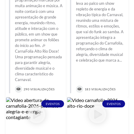
programação marcada por
leva ao palco um show
muita animação e música. A
repleto de energia e da
noite contará com uma
vibração típica do Carnaval,
apresentação de grande
reunindo uma mistura de
energia, reunindo ritmo,
ritmos, estilos e emoções,
atitude e interação com o
que vai do funk ao samba. A
público, em um show que
apresentação integra a
promete animar os foliões
programação do Carnafolia,
do início ao fim. 🎉
reforçando o clima de
CarnaFolia Alto Rio Doce!
alegria, diversidade musical
Uma programação pensada
e celebração que marca a...
para garantir alegria,
diversidade musical e o
clima característico do
Carnaval.
290 VISUALIZAÇÕES
183 VISUALIZAÇÕES
EVENTOS
EVENTOS