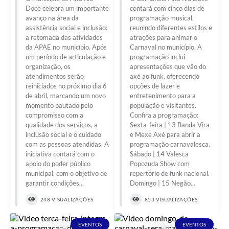
Doce celebra um importante
contará com cinco dias de
avanço na área da
programação musical,
assistência social e inclusão:
reunindo diferentes estilos e
a retomada das atividades
atrações para animar o
da APAE no município. Após
Carnaval no município. A
um período de articulação e
programação inclui
organização, os
apresentações que vão do
atendimentos serão
axé ao funk, oferecendo
reiniciados no próximo dia 6
opções de lazer e
de abril, marcando um novo
entretenimento para a
momento pautado pelo
população e visitantes.
compromisso com a
Confira a programação:
qualidade dos serviços, a
Sexta-feira | 13 Banda Vira
inclusão social e o cuidado
e Mexe Axé para abrir a
com as pessoas atendidas. A
programação carnavalesca.
iniciativa contará com o
Sábado | 14 Valesca
apoio do poder público
Popozuda Show com
municipal, com o objetivo de
repertório de funk nacional.
garantir condições...
Domingo | 15 Negão...
248 VISUALIZAÇÕES
853 VISUALIZAÇÕES
EVENTOS
EVENTOS