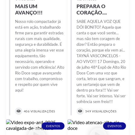
MAIS UM
PREPARA O
AVANÇO!!!
CORAÇÃO....
Nosso rolo compactador já
SABE AQUELA VOZ QUE
está em ação, trabalhando
DÓI BONITO? Aquela que
firme para garantir estradas
canta o que você sente...
rurais com mais qualidade,
mas não tem coragem de
segurança e durabilidade. É
dizer? Então prepara o
uma alegria imensa ver esse
coração, porque ela vem aí...
equipamento, tão
TAYNÁ VASCONCELOS -
necessário, operando e
AO VIVO!!! 17 Domingo, 20
servindo com eficiência! Alto
de julho 48ª Expô de Alto Rio
Rio Doce segue avançando
Doce Com uma voz que
com trabalho, compromisso
corta, letras que sangram, e
e respeito por quem vive
um sertanejo que vem de
aqui!
dentro pra fora!!! Vai ser
forte. Vai ser intenso. Vai ser
sofrência sem freio!!!
406 VISUALIZAÇÕES
549 VISUALIZAÇÕES
EVENTOS
EVENTOS