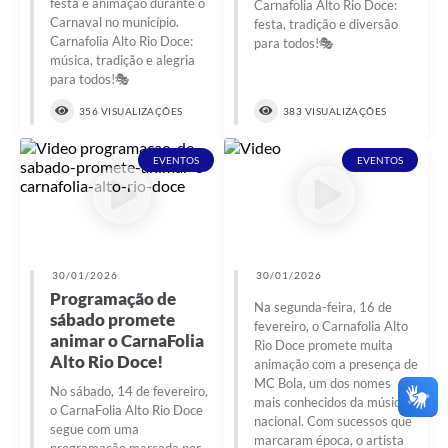
festa e animação durante o
Carnafolia Alto Rio Doce:
Carnaval no município.
festa, tradição e diversão
Carnafolia Alto Rio Doce:
para todos!🎭
música, tradição e alegria
para todos!🎭
356 VISUALIZAÇÕES
383 VISUALIZAÇÕES
EVENTOS
EVENTOS
30/01/2026
30/01/2026
Programação de
Na segunda-feira, 16 de
sábado promete
fevereiro, o Carnafolia Alto
animar o CarnaFolia
Rio Doce promete muita
Alto Rio Doce!
animação com a presença de
MC Bola, um dos nomes
No sábado, 14 de fevereiro,
mais conhecidos da música
o CarnaFolia Alto Rio Doce
nacional. Com sucessos que
segue com uma
marcaram época, o artista