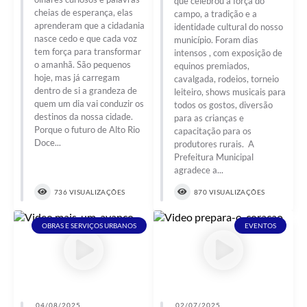
que celebrou a força do
cheias de esperança, elas
campo, a tradição e a
aprenderam que a cidadania
identidade cultural do nosso
nasce cedo e que cada voz
município. Foram dias
tem força para transformar
intensos , com exposição de
o amanhã. São pequenos
equinos premiados,
hoje, mas já carregam
cavalgada, rodeios, torneio
dentro de si a grandeza de
leiteiro, shows musicais para
quem um dia vai conduzir os
todos os gostos, diversão
destinos da nossa cidade.
para as crianças e
Porque o futuro de Alto Rio
capacitação para os
Doce...
produtores rurais. A
Prefeitura Municipal
agradece a...
736 VISUALIZAÇÕES
870 VISUALIZAÇÕES
OBRAS E SERVIÇOS URBANOS
EVENTOS
04/08/2025
02/07/2025