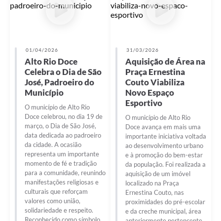
01/04/2026
31/03/2026
Alto Rio Doce
Aquisição de Área na
Celebra o Dia de São
Praça Ernestina
José, Padroeiro do
Couto Viabiliza
Município
Novo Espaço
Esportivo
O município de Alto Rio
Doce celebrou, no dia 19 de
O município de Alto Rio
março, o Dia de São José,
Doce avança em mais uma
data dedicada ao padroeiro
importante iniciativa voltada
da cidade. A ocasião
ao desenvolvimento urbano
representa um importante
e à promoção do bem-estar
momento de fé e tradição
da população. Foi realizada a
para a comunidade, reunindo
aquisição de um imóvel
manifestações religiosas e
localizado na Praça
culturais que reforçam
Ernestina Couto, nas
valores como união,
proximidades do pré-escolar
solidariedade e respeito.
e da creche municipal, área
Reconhecido como símbolo
anteriormente pertencente