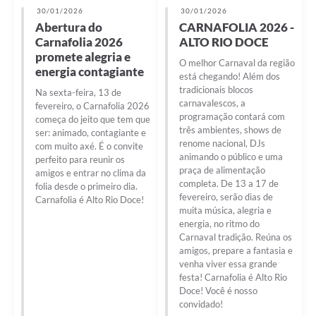
30/01/2026
30/01/2026
Abertura do
CARNAFOLIA 2026 -
Carnafolia 2026
ALTO RIO DOCE
promete alegria e
O melhor Carnaval da região
energia contagiante
está chegando! Além dos
tradicionais blocos
Na sexta-feira, 13 de
carnavalescos, a
fevereiro, o Carnafolia 2026
programação contará com
começa do jeito que tem que
três ambientes, shows de
ser: animado, contagiante e
renome nacional, DJs
com muito axé. É o convite
animando o público e uma
perfeito para reunir os
praça de alimentação
amigos e entrar no clima da
completa. De 13 a 17 de
folia desde o primeiro dia.
fevereiro, serão dias de
Carnafolia é Alto Rio Doce!
muita música, alegria e
energia, no ritmo do
Carnaval tradição. Reúna os
amigos, prepare a fantasia e
venha viver essa grande
festa! Carnafolia é Alto Rio
Doce! Você é nosso
convidado!