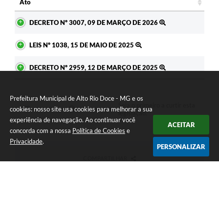
Ato
Ato
DECRETO Nº 3007, 09 DE MARÇO DE 2026
LEIS Nº 1038, 15 DE MAIO DE 2025
DECRETO Nº 2959, 12 DE MARÇO DE 2025
Prefeitura Municipal de Alto Rio Doce - MG e os
Seja o primeiro a curtir esta
cookies: nosso site usa cookies para melhorar a sua
GOSTEI
NÃO GOSTEI
legislação.
experiência de navegação. Ao continuar você
ACEITAR
concorda com a nossa
Política de Cookies
e
Privacidade
.
PERSONALIZAR
COMPARTILHAR