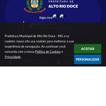
Siga-nos
NEWSLETTER
Receba nossas novidades!
Prefeitura Municipal de Alto Rio Doce - MG e os
cookies: nosso site usa cookies para melhorar a sua
(32) 3345-1270
Praça Dr. Miguel Batista
experiência de navegação. Ao continuar você
(32) 3345-1959
Vieira,121 – Centro
ACEITAR
ouvidoria@altoriodoce.
CEP: 36260-000
concorda com a nossa
Política de Cookies
e
mg.gov.br
Privacidade
.
PERSONALIZAR
De Segunda à Sexta
18.094.748/0001-66
Horário: 11:00h às 17:00h
Versão do Sistema:
3.5.3 - 19/06/2026
Portal atualizado em:
06/08/2026 17:50
Dados Abertos
© Copyright Instar - 2006-2026. Todos os direitos
reservados -
Instar Tecnologia