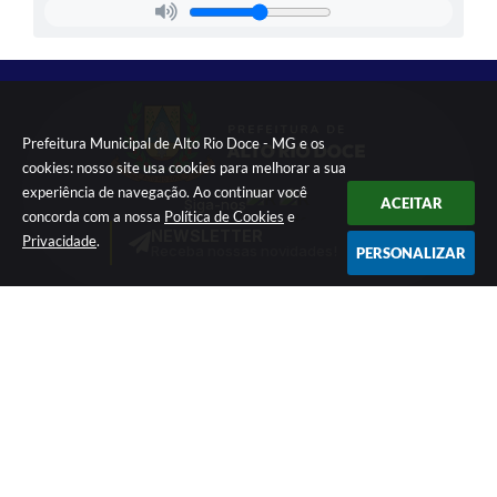
Prefeitura Municipal de Alto Rio Doce - MG e os
cookies: nosso site usa cookies para melhorar a sua
experiência de navegação. Ao continuar você
ACEITAR
Siga-nos
concorda com a nossa
Política de Cookies
e
NEWSLETTER
Privacidade
.
Receba nossas novidades!
PERSONALIZAR
(32) 3345-1270
Praça Dr. Miguel Batista
(32) 3345-1959
Vieira,121 – Centro
ouvidoria@altoriodoce.
CEP: 36260-000
mg.gov.br
De Segunda à Sexta
18.094.748/0001-66
Horário: 11:00h às 17:00h