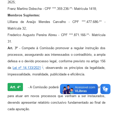
2625;
Franz Martino Dobscha - CPF ***.359.236-**- Matrícula 1418;
Membros Suplentes:
Lilliana de Araújo Mendes Carvalho - CPF ***.477.686-** -
Matrícula 32;
Frederico Augusto Pereira Abreu - CPF ***.871.166-**- Matrícula
31.
Art. 3º -
Compete à Comissão promover a regular instrução dos
processos, assegurando aos interessados o contraditório, a ampla
defesa e o devido processo legal, conforme previsto no artigo 156
da
Lei nº 14.133/2021
, observando os princípios da legalidade,
impessoalidade, moralidade, publicidade e eficiência.
Art. 4º
-
A Comissão poderá ser acionada a qualquer tempo
para atuar em novos processos que venham a ser instaurados,
devendo apresentar relatório conclusivo fundamentado ao final de
cada apuração.