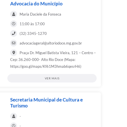
Advocacia do Município
Maria Daciele da Fonseca
11:00 às 17:00
(32) 3345-1270
advocaciageral@altoriodoce.mg.gov.br
Praça Dr. Miguel Batista Vieira, 121 – Centro –
Cep: 36.260-000- Alto Rio Doce (Mapa:
https://goo.gl/maps/Kf61M3hmab6qesrH6)
VER MAIS
Secretaria Municipal de Cultura e
Turismo
-
-