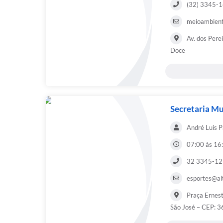
(32) 3345-
meioambient
Av. dos Perei
Doce
Secretaria Mu
André Luis P
07:00 às 16
32 3345-1
esportes@al
Praça Ernest
São José – CEP: 3