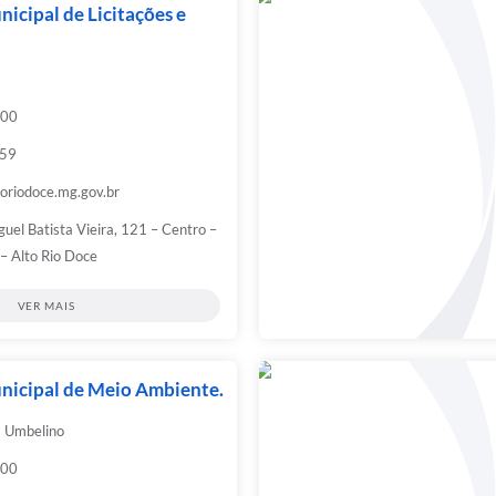
nicipal de Licitações e
:00
959
toriodoce.mg.gov.br
guel Batista Vieira, 121 – Centro –
– Alto Rio Doce
VER MAIS
nicipal de Meio Ambiente.
a Umbelino
:00