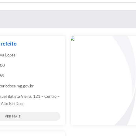
refeito
iva Lopes
:00
959
toriodoce.mg.gov.br
guel Batista Vieira, 121 – Centro –
Alto Rio Doce
VER MAIS