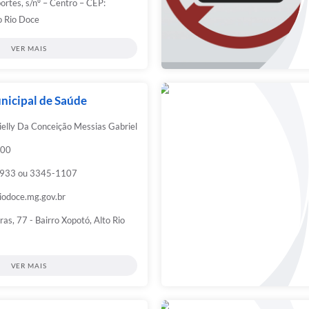
ortes, s/nº – Centro – CEP:
o Rio Doce
VER MAIS
nicipal de Saúde
ielly Da Conceição Messias Gabriel
:00
933 ou 3345-1107
iodoce.mg.gov.br
ras, 77 - Bairro Xopotó, Alto Rio
VER MAIS