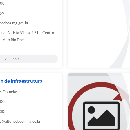
:00
959
riodoce.mg.gov.br
guel Batista Vieira, 121 – Centro –
– Alto Rio Doce
VER MAIS
n de Infraestrutura
es Dornelas
:00
1308
za@altoriodoce.mg.gov.br