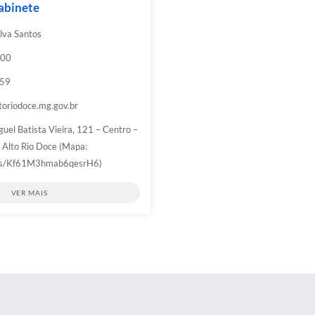
abinete
ilva Santos
:00
959
toriodoce.mg.gov.br
guel Batista Vieira, 121 – Centro –
Alto Rio Doce (Mapa:
aps/Kf61M3hmab6qesrH6)
VER MAIS