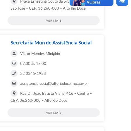
Praça Ernestina Couto da Silva Moreira, S/N –
São José – CEP: 36.260-000 – Alto Rio Doce
VER MAIS
Secretaria Mun de Assistência Social
Victor Mendes Minighin
07:00 às 17:00
32 3345-1958
assistencia.social@altoriodoce.mg.gov.br
Rua Dr. João Batista Viana, 416 – Centro –
CEP: 36.260-000 – Alto Rio Doce
VER MAIS