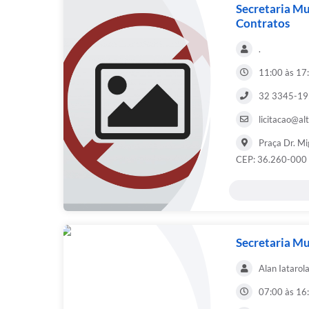
Secretaria Mu
Contratos
.
11:00 às 17
32 3345-1
licitacao@al
Praça Dr. Mi
CEP: 36.260-000 
Secretaria Mu
Alan Iatarol
07:00 às 16